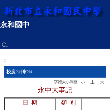
跳
到
主
要
永和國中
內
容
區
:::
校慶特刊Old
字體大小調整
小
中
大
永中大事記
日 期
類 別