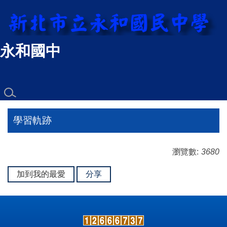
跳
到
主
要
永和國中
內
容
區
學習軌跡
瀏覽數:
3680
加到我的最愛
分享