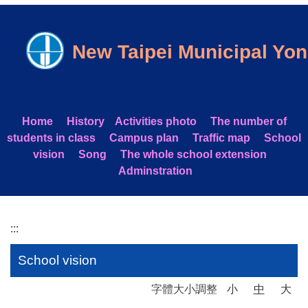
跳
到
主
New Taipei Municipal Yo
要
內
容
區
Home
Histo
r
y
Activities photo
The number of
students in class
Campus plan
Traffic map
School
vision
Song
The whole school extension
Adminstration
:::
School vision
字體大小調整
小
中
大