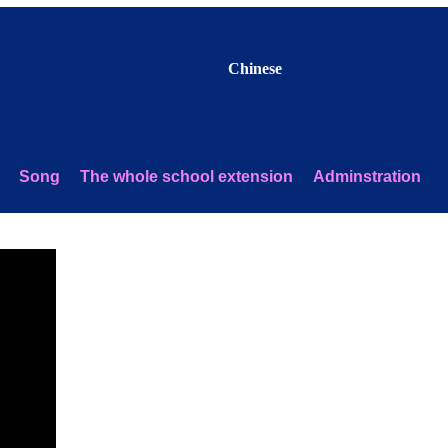
Chinese
Song
The whole school extension
Adminstration