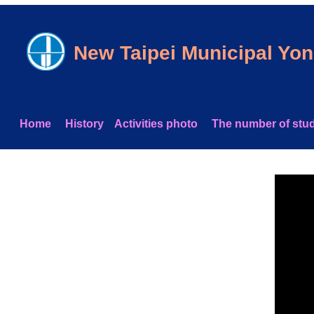
跳
到
主
New Taipei Municipal Yo
要
內
容
區
Home
Histo
r
y
Activities photo
The number of stud