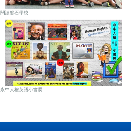
閱讀磐石學校
永中人權英語小書展