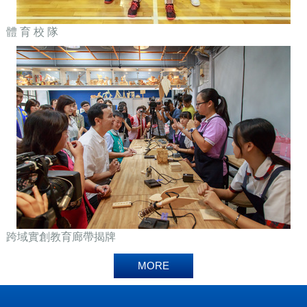
體 育 校 隊
跨域實創教育廊帶揭牌
MORE