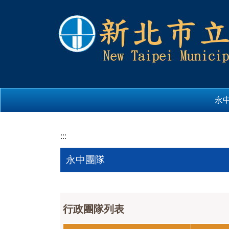
跳
到
主
要
內
容
區
永
:::
永中團隊
行政團隊列表