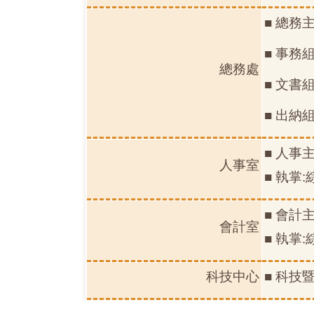
■ 總務
■ 事務
總務處
■ 文書
■ 出納
■ 人事
人事室
■ 執掌
■ 會計
會計室
■ 執掌
科技中心
■ 科技