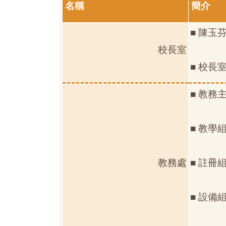
名稱
簡介
■ 陳玉
校長室
■ 校長室
■ 教務
■ 教學
教務處
■ 註冊
■ 設備