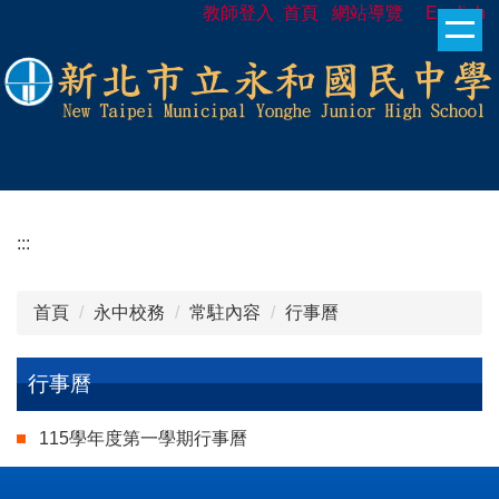
教師登入
首頁
網站導覽
English
跳
到
主
要
內
容
區
:::
首頁
永中校務
常駐內容
行事曆
行事曆
115學年度第一學期行事曆