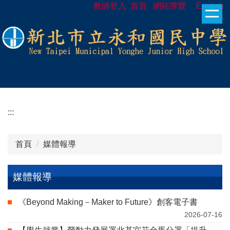
教師登入
首頁
網站導覽
English
跳
到
主
要
內
容
區
:::
首頁
媒體報導
媒體報導
《Beyond Making－Maker to Future》創客電子書
2026-07-16