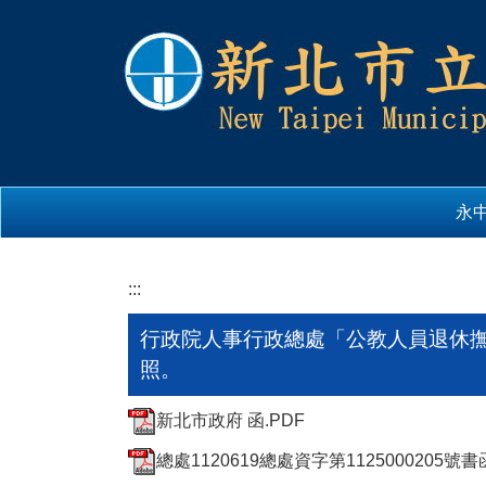
跳
到
主
要
內
容
區
永
:::
行政院人事行政總處「公教人員退休撫
照。
新北市政府 函.PDF
總處1120619總處資字第1125000205號書函