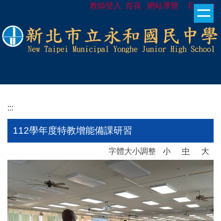
教師登入
首頁
網站導覽
English
跳
到
主
要
內
容
區
:::
112學年度特教增能備課研習
字體大小調整
小
中
大