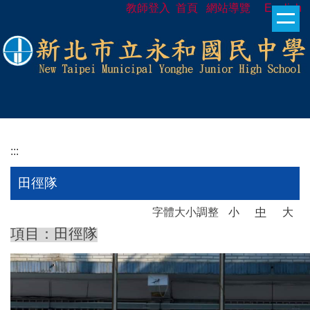
教師登入
首頁
網站導覽
English
跳
到
主
要
內
容
區
:::
田徑隊
字體大小調整
小
中
大
項目：田徑隊