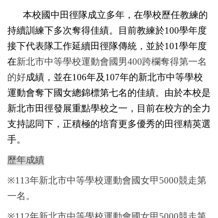
本校國中田徑隊成立多年，在學校歷任教練的
持續訓練下多次奪得佳績
。
目前教練於100學年度
接下代表隊工作延續田徑隊傳統，並於101學年
度
在
新北市中等學校運動會國男
400
跨欄奪得第一名
的好
成績，並在
106
年及
107
年的新北市中等學校
運動會奪下國女總錦標第七名的佳績
。
由於本校是
新北市田徑發展重點學校之一，目前在校方的全力
支持認同下，正積極的培育更多優秀的田徑精英選
手。
歷年成績
※
113
年新北市中等學校運動會國女甲
5000
競走第
一名。
※
112
年新北市中等學校運動會國女甲
5000
競走第