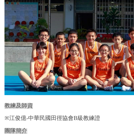
教練及師資
※
江俊億
-
中華民國田徑協會
B
級教練證
團隊簡介