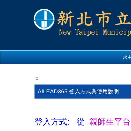
跳
到
主
要
內
容
區
永
:::
AILEAD365 登入方式與使用說明
登入方式: 從
親師生平台