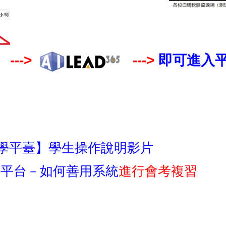
--->
--->
即可進入
上教學平臺】學生操作說明影片
教學平台－如何善用系統
進行會考複習