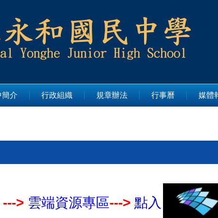
中簡介
行政組織
規章辦法
行事曆
媒體
--->
雲端資源專區
--->
點入