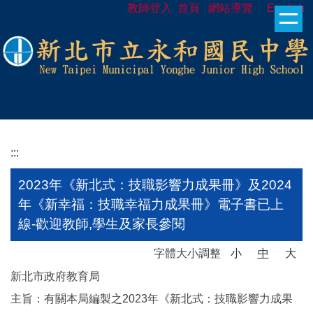
教師登入
首頁
網站導覽
English
跳
到
主
要
內
容
區
:::
2023年《新北式：技職影響力成果冊》及2024
年《新幸福：技職幸福力成果冊》電子書已上
線-歡迎教師,學生及家長參閱
字體大小調整
小
中
大
新北市政府教育局
主旨：有關本局編製之2023年《新北式：技職影響力成果