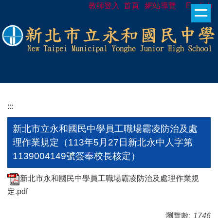
教師登入
首頁
網站導覽
English
跳
到
主
要
內
容
區
:::
新北市立永和國民中學員工職場霸凌防治及處
理作業規定（113年5月27日新北永中人字第
1139004149號簽奉校長核定）
新北市永和國民中學員工職場霸凌防治及處理作業規
定.pdf
瀏覽數:
1746