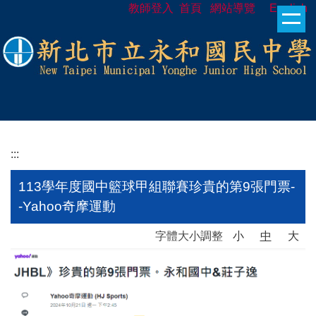
教師登入
首頁
網站導覽
English
跳
到
主
要
內
容
區
:::
113學年度國中籃球甲組聯賽珍貴的第9張門票-
-Yahoo奇摩運動
字體大小調整
小
中
大