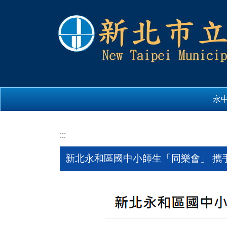
跳
到
主
要
內
容
區
永
:::
新北永和區國中小師生「同樂會」 攜手