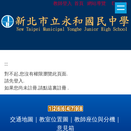
教師登入
首頁
網站導覽
English
跳
到
主
要
內
容
區
:::
對不起,您沒有權限瀏覽此頁面.
請先
登入
.
如果您尚未註冊,請
點這裏註冊
.
交通地圖
｜
教室位置圖
｜
教師座位與分機
｜
意見箱