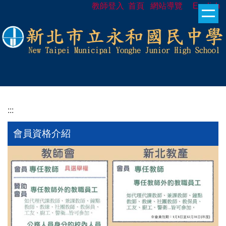
教師登入
首頁
網站導覽
English
跳
到
主
要
內
容
區
:::
會員資格介紹