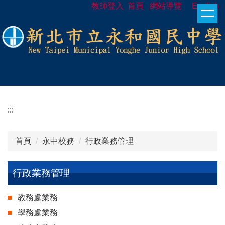
教師登入
首頁
網站導覽
English
跳
到
主
要
內
容
區
:::
首頁
永中校務
行政業務管理
行政業務管理
教務處業務
學務處業務