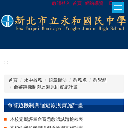
教師登入
首頁
網站導覽
English
跳
到
主
要
內
容
區
:::
首頁
永中校務
規章辦法
教務處
教學組
命審題機制與迴避原則實施計畫
命審題機制與迴避原則實施計畫
本校定期評量命審題教師試題檢核表
本校命審題機制與迴避原則實施計畫