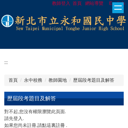
教師登入
首頁
網站導覽
English
跳
到
主
要
內
容
區
:::
首頁
永中校務
教師園地
歷屆段考題目及解答
歷屆段考題目及解答
對不起,您沒有權限瀏覽此頁面.
請先
登入
.
如果您尚未註冊,請
點這裏註冊
.