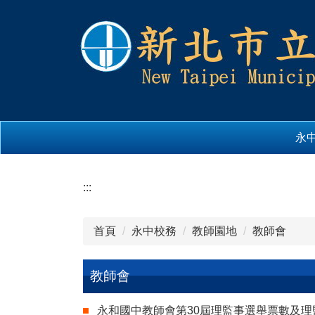
跳
到
主
要
內
容
區
永
:::
首頁
永中校務
教師園地
教師會
教師會
永和國中教師會第30屆理監事選舉票數及理