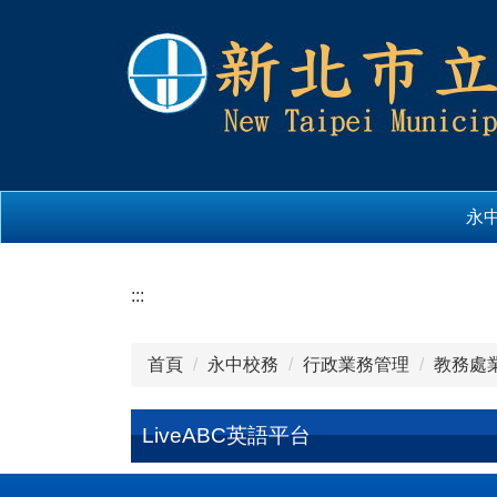
跳
到
主
要
內
容
區
永
:::
首頁
永中校務
行政業務管理
教務處
LiveABC英語平台