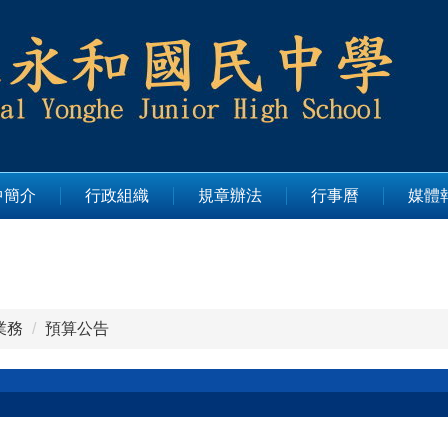
中簡介
行政組織
規章辦法
行事曆
媒體
業務
預算公告