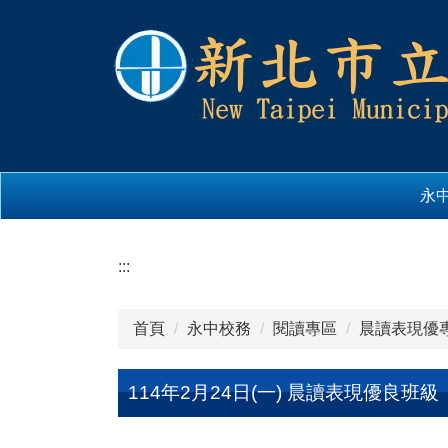
跳
到
主
要
內
容
區
永
:::
首頁
永中校務
閱讀專區
晨讀表現優
114年2月24日(一) 晨讀表現優良班級