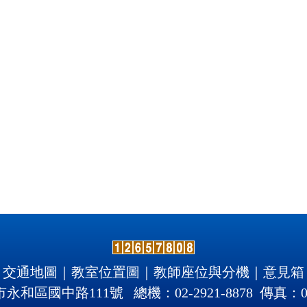
交通地圖
｜
教室位置圖
｜
教師座位與分機
｜
意見箱
北市永和區國中路111號 總機：02-2921-8878 傳真：02