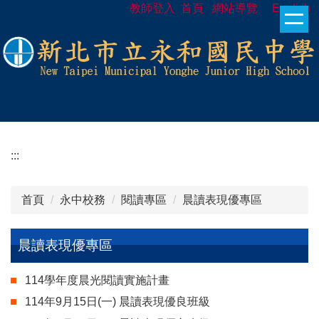
教師登入
首頁
網站導覽
English
跳
到
主
要
內
容
區
:::
首頁
永中校務
閱讀專區
晨讀表現優專區
晨讀表現優專區
114學年度晨光閱讀實施計畫
114年9月15日(一) 晨讀表現優良班級