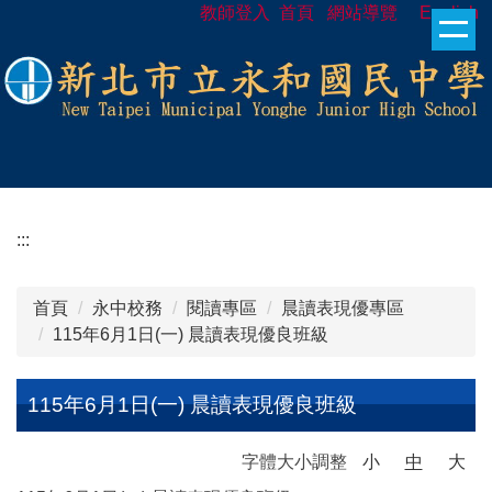
教師登入
首頁
網站導覽
English
跳
到
主
要
內
容
區
:::
首頁
永中校務
閱讀專區
晨讀表現優專區
115年6月1日(一) 晨讀表現優良班級
115年6月1日(一) 晨讀表現優良班級
字體大小調整
小
中
大