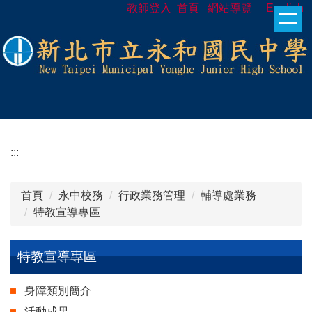
教師登入
首頁
網站導覽
English
跳
到
主
要
內
容
區
:::
首頁
永中校務
行政業務管理
輔導處業務
特教宣導專區
特教宣導專區
身障類別簡介
活動成果