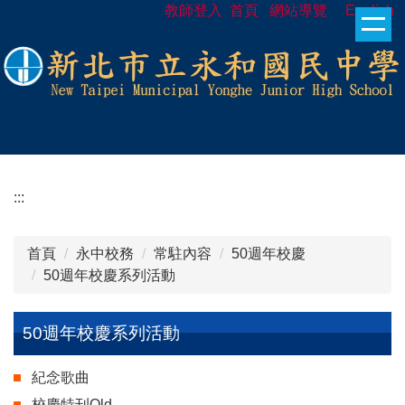
教師登入
首頁
網站導覽
English
跳
到
主
要
內
容
區
:::
首頁
永中校務
常駐內容
50週年校慶
50週年校慶系列活動
50週年校慶系列活動
紀念歌曲
校慶特刊Old