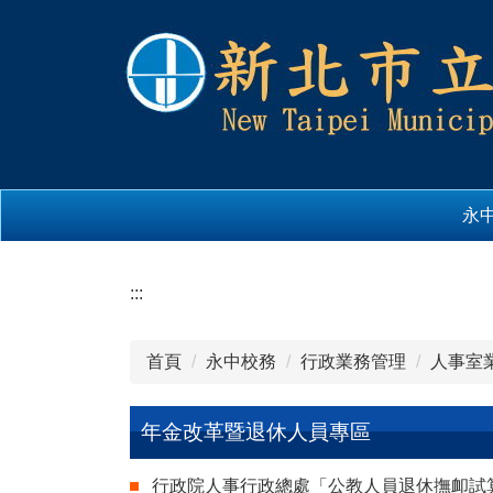
跳
到
主
要
內
容
區
永
:::
首頁
永中校務
行政業務管理
人事室
年金改革暨退休人員專區
行政院人事行政總處「公教人員退休撫卹試算