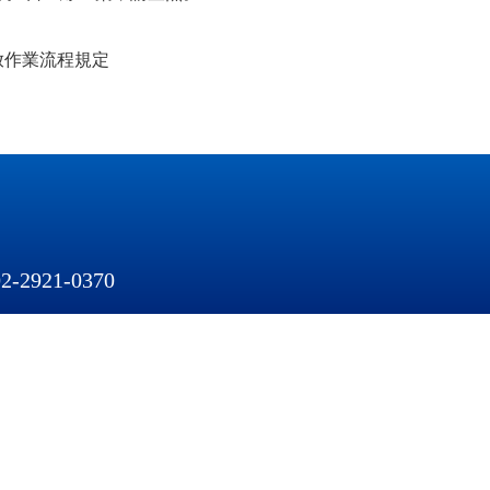
放作業流程規定
-2921
-
0370