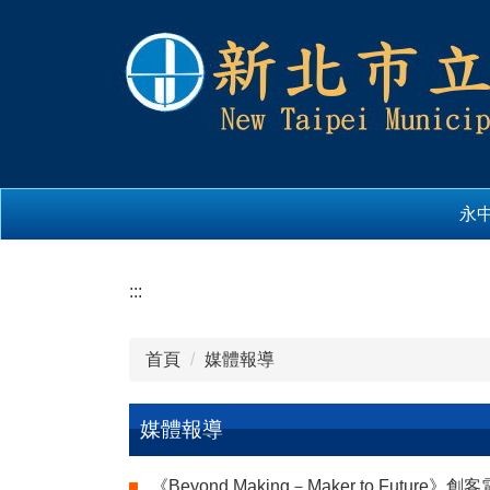
跳
到
主
要
內
容
區
永
:::
首頁
媒體報導
媒體報導
《Beyond Making－Maker to Future》