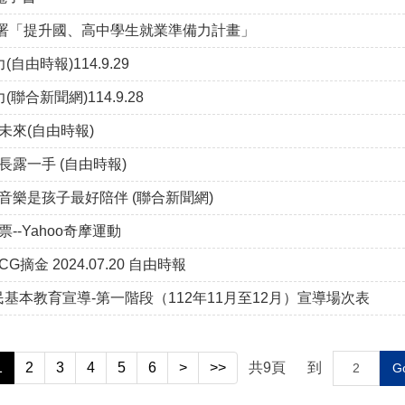
署「提升國、高中學生就業準備力計畫」
由時報)114.9.29
合新聞網)114.9.28
未來(自由時報)
露一手 (自由時報)
樂是孩子最好陪伴 (聯合新聞網)
-Yahoo奇摩運動
 2024.07.20 自由時報
基本教育宣導-第一階段（112年11月至12月）宣導場次表
1
2
3
4
5
6
>
>>
共
9
頁
到
G